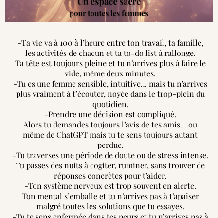
-Ta vie va à 100 à l’heure entre ton travail, ta famille,
les activités de chacun et ta to-do list à rallonge.
Ta tête est toujours pleine et tu n’arrives plus à faire le
vide, même deux minutes.
-Tu es une femme sensible, intuitive… mais tu n’arrives
plus vraiment à t’écouter, noyée dans le trop-plein du
quotidien.
-Prendre une décision est compliqué.
Alors tu demandes toujours l’avis de tes amis… ou
même de ChatGPT mais tu te sens toujours autant
perdue.
-Tu traverses une période de doute ou de stress intense.
Tu passes des nuits à cogiter, ruminer, sans trouver de
réponses concrètes pour t’aider.
-Ton système nerveux est trop souvent en alerte.
Ton mental s’emballe et tu n’arrives pas à t’apaiser
malgré toutes les solutions que tu essayes.
-Tu te sens enfermée dans tes peurs et tu n’arrives pas à