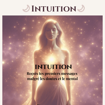
🌙
Intuition
🌙